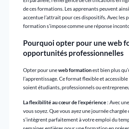
En parallèle, l’émergence de certifications en li
de ces formations. Les apprenants peuvent ainsi v
accentue l’attrait pour ces dispositifs. Avec le
formation s’impose comme une réponse incontour
Pourquoi opter pour une web for
opportunités professionnelles
Opter pour une
web formation
est bien plus qu’
l’apprentissage. Ce format flexible et accessibl
soient étudiants, professionnels ou entreprene
La flexibilité au cœur de l’expérience
: Avec un
vous soyez. Que vous ayez une journée chargée o
s’intègrent parfaitement à votre emploi du temp
semaines entières pour une formation en présen