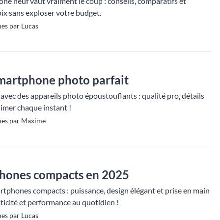
ne neuf vaut vraiment le coup : conseils, comparatifs et
oix sans exploser votre budget.
es par Lucas
smartphone photo parfait
vec des appareils photo époustouflants : qualité pro, détails
limer chaque instant !
nes par Maxime
phones compacts en 2025
rtphones compacts : puissance, design élégant et prise en main
raticité et performance au quotidien !
es par Lucas